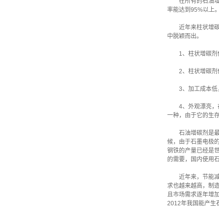
在所有的石油
率能达到95%以上
近年来柱状增
中脱颖而出。
1、柱状增碳
2、柱状增碳剂
3、加工成本
4、外观漂亮
一种，由于它的生
石油增碳剂是
候，由于石墨电极
钢铁的产量已经是世
的需要，国内使用石
近年来，节能
求也越来越高，制
且市场需求逐年增加。
2012年我国能产