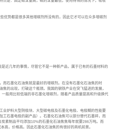
特点是：固定碳含量高，硫的含量最低，使用得当的情况下，吸收
这些优势都是很多其他增碳剂所没有的，因此它才可以在众多增碳剂
现是近几年的事情，尽管它不是一种新产品，属于已有的石墨材料的
，而石墨化石油焦就是最好的增碳剂。在没有石墨化石油焦的时
油焦的出现，打破这个瓶颈。我国的钢铁产业在突飞猛进的发展，
炼行业，一般用比较低端的非石墨化增碳剂，随着产品质量提高和升级换代
工业炉料大型阴极块、大型碳电极及石墨化电极、电极糊的性能要
加工石墨电极的副产品）。石墨化石油焦可以部分替代石墨碎，而
墨及炭素制品平均添加10%的石墨化石油焦焦每年就要286万吨。而
小，成本高，价格高。因此石墨化石油焦的有很好的商机前景。