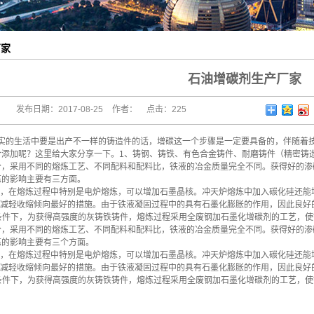
厂家
石油增碳剂生产厂家
发布日期：
2017-08-25
作者：
点击：
225
现实的生活中要是出产不一样的铸造件的话，增碳这一个步骤是一定要具备的，伴随着
合添加呢？这里给大家分享一下。1、铸钢、铸铁、有色合金铸件、耐磨铸件（精密铸
分，采用不同的熔炼工艺、不同配料和配料比，铁液的冶金质量完全不同。获得好的渗
炼的影响主要有三方面。
技术，在熔炼过程中特别是电炉熔炼，可以增加石墨晶核。冲天炉熔炼中加入碳化硅还
止或减轻收缩倾向最好的措施。由于铁液凝固过程中的具有石墨化膨胀的作用，因此良好
量条件下，为获得高强度的灰铸铁铸件，熔炼过程采用全废钢加石墨化增碳剂的工艺，
分，采用不同的熔炼工艺、不同配料和配料比，铁液的冶金质量完全不同。获得好的渗
炼的影响主要有三个方面。
技术，在熔炼过程中特别是电炉熔炼，可以增加石墨晶核。冲天炉熔炼中加入碳化硅还
止或减轻收缩倾向最好的措施。由于铁液凝固过程中的具有石墨化膨胀的作用，因此良好
量条件下，为获得高强度的灰铸铁铸件，熔炼过程采用全废钢加石墨化增碳剂的工艺，