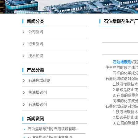
新闻分类
石油增碳剂生产
公司新闻
行业新闻
技术知识
石油增碳剂
v
件生产的时候才适
产品分类
同样的化学成
石墨化增碳剂对熔
石油焦增碳剂
1.铁液增碳
2.增碳是防
焦油增碳剂
3. 在高的碳
同样的化学成
石油增碳剂
石墨化增碳剂对熔
1.铁液增碳
2.增碳是防
新闻资讯
3. 在高的碳
石油焦增碳剂的应用领域有哪...
石油焦增碳剂使用注意事项