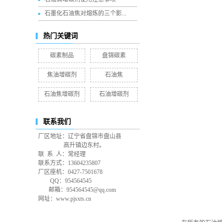
石墨化石油焦对熔炼的三个影...
热门关键词
碳素制品
盘锦碳素
焦油增碳剂
石油焦
石油焦增碳剂
石油增碳剂
联系我们
厂区地址：辽宁省盘锦市盘山县
高升镇边东村。
联 系 人：常经理
联系方式：13604235807
厂区座机：0427-7501678
QQ：954564545
邮箱：954564545@qq.com
网址：www.pjsxts.cn