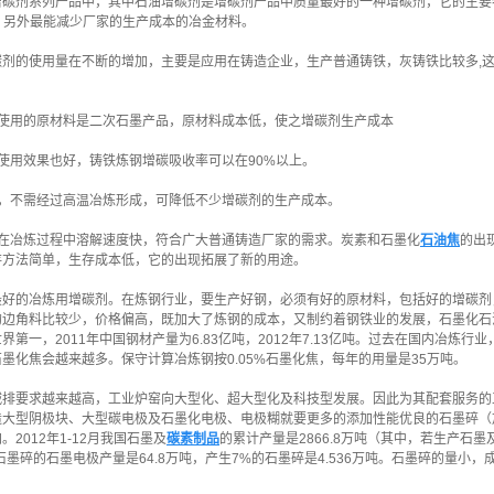
增碳剂系列产品中，其中石油增碳剂是增碳剂产品中质量最好的一种增碳剂，它的主要
。另外最能减少厂家的生产成本的冶金材料。
碳剂的使用量在不断的增加，主要是应用在铸造企业，生产普通铸铁，灰铸铁比较多,
剂使用的原材料是二次石墨产品，原材料成本低，使之增碳剂生产成本
使用效果也好，铸铁炼钢增碳吸收率可以在90%以上。
低，不需经过高温冶炼形成，可降低不少增碳剂的生产成本。
，在冶炼过程中溶解速度快，符合广大普通铸造厂家的需求。炭素和石墨化
石油焦
的出
存方法简单，生存成本低，它的出现拓展了新的用途。
最好的冶炼用增碳剂。在炼钢行业，要生产好钢，必须有好的原材料，包括好的增碳剂
的边角料比较少，价格偏高，既加大了炼钢的成本，又制约着钢铁业的发展，石墨化石
界第一，2011年中国钢材产量为6.83亿吨，2012年7.13亿吨。过去在国内冶
墨化焦会越来越多。保守计算冶炼钢按0.05%石墨化焦，每年的用量是35万吨。
减排要求越来越高，工业炉窑向大型化、超大型化及科技型发展。因此为其配套服务的
造大型阴极块、大型碳电极及石墨化电极、电极糊就要更多的添加性能优良的石墨碎（
2012年1-12月我国石墨及
碳素制品
的累计产量是2866.8万吨（其中，若生产石
生石墨碎的石墨电极产量是64.8万吨，产生7%的石墨碎是4.536万吨。石墨碎的量